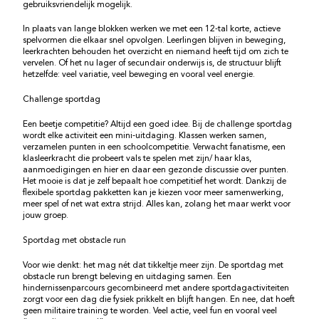
gebruiksvriendelijk mogelijk.
In plaats van lange blokken werken we met een 12-tal korte, actieve
spelvormen die elkaar snel opvolgen. Leerlingen blijven in beweging,
leerkrachten behouden het overzicht en niemand heeft tijd om zich te
vervelen. Of het nu lager of secundair onderwijs is, de structuur blijft
hetzelfde: veel variatie, veel beweging en vooral veel energie.
Challenge sportdag
Een beetje competitie? Altijd een goed idee. Bij de challenge sportdag
wordt elke activiteit een mini-uitdaging. Klassen werken samen,
verzamelen punten in een schoolcompetitie. Verwacht fanatisme, een
klasleerkracht die probeert vals te spelen met zijn/ haar klas,
aanmoedigingen en hier en daar een gezonde discussie over punten.
Het mooie is dat je zelf bepaalt hoe competitief het wordt. Dankzij de
flexibele sportdag pakketten kan je kiezen voor meer samenwerking,
meer spel of net wat extra strijd. Alles kan, zolang het maar werkt voor
jouw groep.
Sportdag met obstacle run
Voor wie denkt: het mag nét dat tikkeltje meer zijn. De sportdag met
obstacle run brengt beleving en uitdaging samen. Een
hindernissenparcours gecombineerd met andere sportdagactiviteiten
zorgt voor een dag die fysiek prikkelt en blijft hangen. En nee, dat hoeft
geen militaire training te worden. Veel actie, veel fun en vooral veel