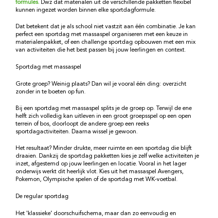
formules.
Dwz dat materialen uit de verschillende pakketten flexibel
kunnen ingezet worden binnen elke sportdagformule.
Dat betekent dat je als school niet vastzit aan één combinatie. Je kan
perfect een sportdag met massaspel organiseren met een keuze in
materialenpakket, of een challenge sportdag opbouwen met een mix
van activiteiten die het best passen bij jouw leerlingen en context.
Sportdag met massaspel
Grote groep? Weinig plaats? Dan wil je vooral één ding: overzicht
zonder in te boeten op fun.
Bij een sportdag met massaspel splits je de groep op. Terwijl de ene
helft zich volledig kan uitleven in een groot groepsspel op een open
terrein of bos, doorloopt de andere groep een reeks
sportdagactiviteiten. Daarna wissel je gewoon.
Het resultaat? Minder drukte, meer ruimte en een sportdag die blijft
draaien. Dankzij de sportdag pakketten kies je zelf welke activiteiten je
inzet, afgestemd op jouw leerlingen en locatie. Vooral in het lager
onderwijs werkt dit heerlijk vlot. Kies uit het massaspel Avengers,
Pokemon, Olympische spelen of de sportdag met WK-voetbal.
De regular sportdag
Het 'klassieke' doorschuifschema, maar dan zo eenvoudig en