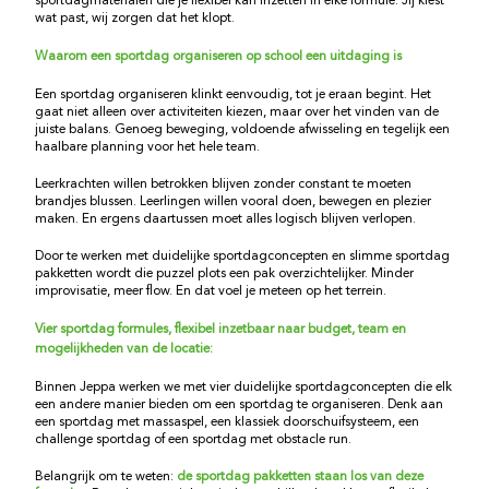
sportdagmaterialen die je flexibel kan inzetten in elke formule. Jij kiest
wat past, wij zorgen dat het klopt.
Waarom een sportdag organiseren op school een uitdaging is
Een sportdag organiseren klinkt eenvoudig, tot je eraan begint. Het
gaat niet alleen over activiteiten kiezen, maar over het vinden van de
juiste balans. Genoeg beweging, voldoende afwisseling en tegelijk een
haalbare planning voor het hele team.
Leerkrachten willen betrokken blijven zonder constant te moeten
brandjes blussen. Leerlingen willen vooral doen, bewegen en plezier
maken. En ergens daartussen moet alles logisch blijven verlopen.
Door te werken met duidelijke sportdagconcepten en slimme sportdag
pakketten wordt die puzzel plots een pak overzichtelijker. Minder
improvisatie, meer flow. En dat voel je meteen op het terrein.
Vier sportdag formules, flexibel inzetbaar naar budget, team en
mogelijkheden van de locatie:
Binnen Jeppa werken we met vier duidelijke sportdagconcepten die elk
een andere manier bieden om een sportdag te organiseren. Denk aan
een sportdag met massaspel, een klassiek doorschuifsysteem, een
challenge sportdag of een sportdag met obstacle run.
Belangrijk om te weten:
de sportdag pakketten staan los van deze