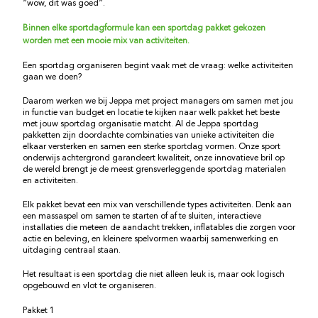
“wow, dit was goed”.
Binnen elke sportdagformule kan een sportdag pakket gekozen
worden met een mooie mix van activiteiten.
Een sportdag organiseren begint vaak met de vraag: welke activiteiten
gaan we doen?
Daarom werken we bij Jeppa met project managers om samen met jou
in functie van budget en locatie te kijken naar welk pakket het beste
met jouw sportdag organisatie matcht. Al de Jeppa sportdag
pakketten zijn doordachte combinaties van unieke activiteiten die
elkaar versterken en samen een sterke sportdag vormen. Onze sport
onderwijs achtergrond garandeert kwaliteit, onze innovatieve bril op
de wereld brengt je de meest grensverleggende sportdag materialen
en activiteiten.
Elk pakket bevat een mix van verschillende types activiteiten. Denk aan
een massaspel om samen te starten of af te sluiten, interactieve
installaties die meteen de aandacht trekken, inflatables die zorgen voor
actie en beleving, en kleinere spelvormen waarbij samenwerking en
uitdaging centraal staan.
Het resultaat is een sportdag die niet alleen leuk is, maar ook logisch
opgebouwd en vlot te organiseren.
Pakket 1