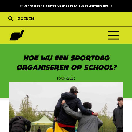
>>>
JEPPA ZOEKT GEMOTIVEERDE FLEXI'S. SOLLICITEER NU!
>>>
HOE WIJ EEN SPORTDAG
ORGANISEREN OP SCHOOL?
16/04/2026