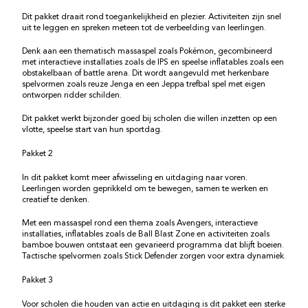
Dit pakket draait rond toegankelijkheid en plezier. Activiteiten zijn snel
uit te leggen en spreken meteen tot de verbeelding van leerlingen.
Denk aan een thematisch massaspel zoals Pokémon, gecombineerd
met interactieve installaties zoals de IPS en speelse inflatables zoals een
obstakelbaan of battle arena. Dit wordt aangevuld met herkenbare
spelvormen zoals reuze Jenga en een Jeppa trefbal spel met eigen
ontworpen ridder schilden.
Dit pakket werkt bijzonder goed bij scholen die willen inzetten op een
vlotte, speelse start van hun sportdag.
Pakket 2
In dit pakket komt meer afwisseling en uitdaging naar voren.
Leerlingen worden geprikkeld om te bewegen, samen te werken en
creatief te denken.
Met een massaspel rond een thema zoals Avengers, interactieve
installaties, inflatables zoals de Ball Blast Zone en activiteiten zoals
bamboe bouwen ontstaat een gevarieerd programma dat blijft boeien.
Tactische spelvormen zoals Stick Defender zorgen voor extra dynamiek.
Pakket 3
Voor scholen die houden van actie en uitdaging is dit pakket een sterke