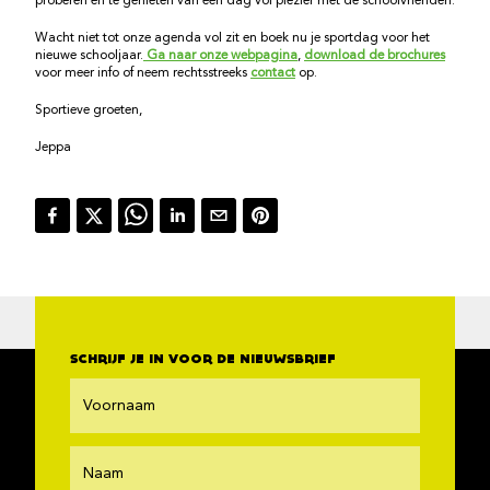
proberen en te genieten van een dag vol plezier met de schoolvrienden.
Wacht niet tot onze agenda vol zit en boek nu je sportdag voor het
nieuwe schooljaar.
Ga naar onze webpagina
,
download de brochures
voor meer info of neem rechtsstreeks
contact
op.
Sportieve groeten,
Jeppa
SCHRIJF JE IN VOOR DE NIEUWSBRIEF