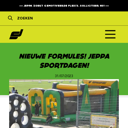
>>>
JEPPA ZOEKT GEMOTIVEERDE FLEXI'S. SOLLICITEER NU!
>>>
NIEUWE FORMULES! JEPPA
SPORTDAGEN!
31/07/2023