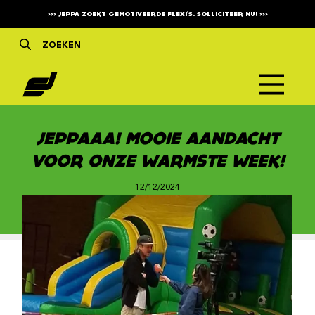
>>>
JEPPA ZOEKT GEMOTIVEERDE FLEXI'S. SOLLICITEER NU!
>>>
JEPPAAA! MOOIE AANDACHT
VOOR ONZE WARMSTE WEEK!
12/12/2024