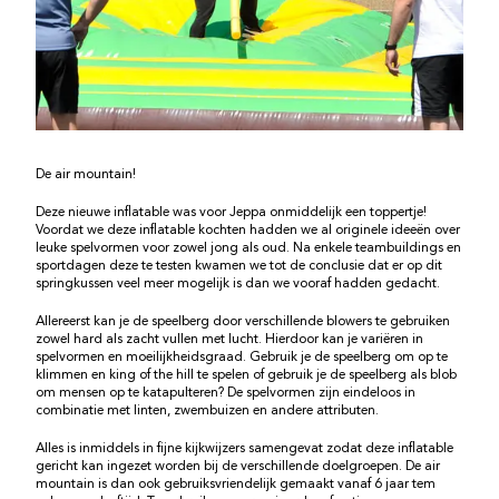
De air mountain!
Deze nieuwe inflatable was voor Jeppa onmiddelijk een toppertje!
Voordat we deze inflatable kochten hadden we al originele ideeën over
leuke spelvormen voor zowel jong als oud. Na enkele teambuildings en
sportdagen deze te testen kwamen we tot de conclusie dat er op dit
springkussen veel meer mogelijk is dan we vooraf hadden gedacht.
Allereerst kan je de speelberg door verschillende blowers te gebruiken
zowel hard als zacht vullen met lucht. Hierdoor kan je variëren in
spelvormen en moeilijkheidsgraad. Gebruik je de speelberg om op te
klimmen en king of the hill te spelen of gebruik je de speelberg als blob
om mensen op te katapulteren? De spelvormen zijn eindeloos in
combinatie met linten, zwembuizen en andere attributen.
Alles is inmiddels in fijne kijkwijzers samengevat zodat deze inflatable
gericht kan ingezet worden bij de verschillende doelgroepen. De air
mountain is dan ook gebruiksvriendelijk gemaakt vanaf 6 jaar tem