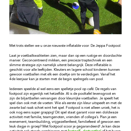
Met trots stellen we u onze nieuwste inflatable voor: De Jeppa Footpool.
Laat je voetbalkwaliteiten zien, maar dan op een rustige en doordachte
manier. Geconcentreerd mikken, een precieze traptechniek en een
slimme strategie zijn namelijk uiterst belangrijk. Deze inflatable is
geschikt voor alle leeftijden. Kleuters en lagere school kinderen kunnen
gewoon voetballen met elk een doeltje om te verdedigen. Vanaf het
4de leerjaar kan je starten met de begin spelregels van pool.
Iedereen speelde al wel eens een spelletje pool op café. De regels van
footpool zijn eigenlijk net hetzelfde. Al is de pooltafel levensgroot en
zijn de biljartballen vervangen door kleurrijke voetballen. Je speelt het
spel dan ook met de voeten. Wie als eerste zijn kleur uitspeelt en met de
zwarte bal raak schiet wint het spel. Footpool is niet alleen uniek, het is
ook nog eens super grappig! Dit spel staat garant voor een doldwaze
activiteit met familie, teamgenoten, vrienden of collega’s. Plan je een
evenement, teambuilding, vrijgezellenfeest, familiefeest of gewoon een
leuk dagje in groep? Met footpool scoor je gegarandeerd! Je kan deze