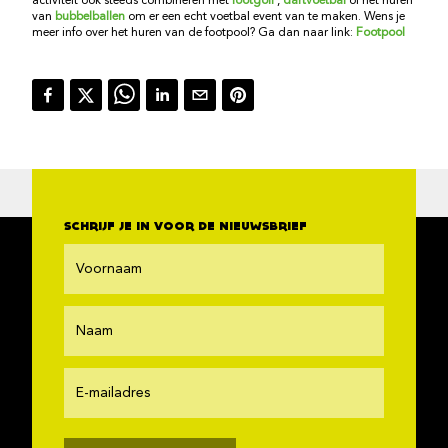
activiteit ook steeds combineren met
footgolf
,
dartvoetbal
of het huren
van
bubbelballen
om er een echt voetbal event van te maken. Wens je
meer info over het huren van de footpool? Ga dan naar link:
Footpool
SCHRIJF JE IN VOOR DE NIEUWSBRIEF