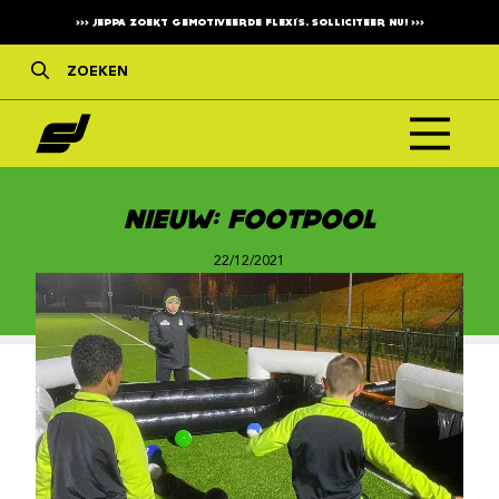
>>>
JEPPA ZOEKT GEMOTIVEERDE FLEXI'S. SOLLICITEER NU!
>>>
NIEUW: FOOTPOOL
22/12/2021