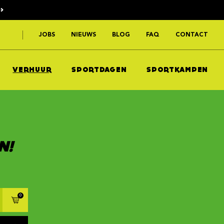
>
JOBS
NIEUWS
BLOG
FAQ
CONTACT
VERHUUR
SPORTDAGEN
SPORTKAMPEN
N!
0