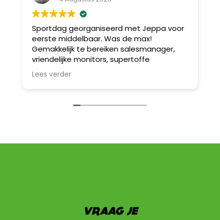
Sportdag georganiseerd met Jeppa voor
B
eerste middelbaar. Was de max!
v
Gemakkelijk te bereiken salesmanager,
A
vriendelijke monitors, supertoffe
b
spelletjes! Wij werken sowieso nog eens
D
Lees verder
L
samen met hen.
w
I
S
a
B
u
e
Z
z
e
VRAAG JE