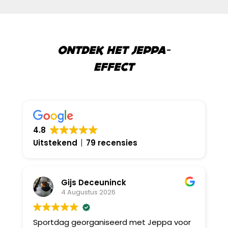
ONTDEK HET JEPPA-
EFFECT
4.8
Uitstekend
79 recensies
Gijs Deceuninck
4 Augustus 2026
Sportdag georganiseerd met Jeppa voor
B