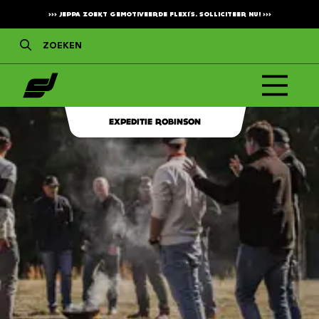
>>>
JEPPA ZOEKT GEMOTIVEERDE FLEXI'S. SOLLICITEER NU!
>>>
EXPEDITIE ROBINSON