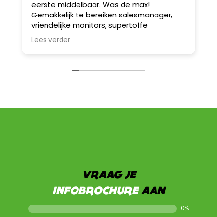
eerste middelbaar. Was de max!
v
Gemakkelijk te bereiken salesmanager,
A
vriendelijke monitors, supertoffe
b
spelletjes! Wij werken sowieso nog eens
D
Lees verder
L
samen met hen.
w
I
S
a
B
u
e
Z
z
e
VRAAG JE
INFOBROCHURE
AAN
0
%