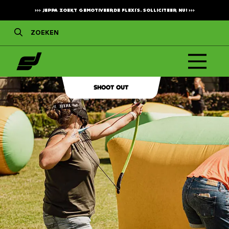
>>>
JEPPA ZOEKT GEMOTIVEERDE FLEXI'S. SOLLICITEER NU!
>>>
SHOOT OUT