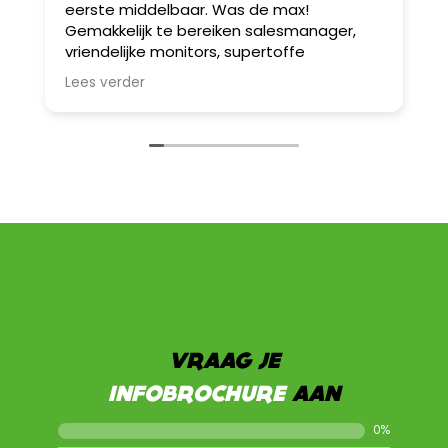
eerste middelbaar. Was de max!
v
Gemakkelijk te bereiken salesmanager,
A
vriendelijke monitors, supertoffe
b
spelletjes! Wij werken sowieso nog eens
D
Lees verder
L
samen met hen.
w
I
S
a
B
u
e
Z
z
e
VRAAG JE
INFOBROCHURE
AAN
0
%