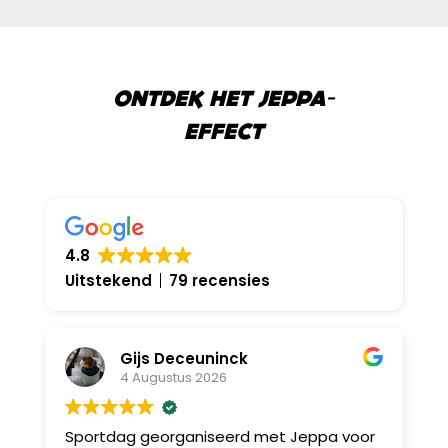
ONTDEK HET JEPPA-
EFFECT
4.8
Uitstekend
79 recensies
Gijs Deceuninck
4 Augustus 2026
Sportdag georganiseerd met Jeppa voor
B