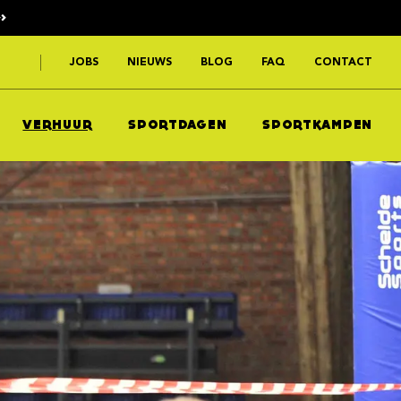
>
JOBS
NIEUWS
BLOG
FAQ
CONTACT
VERHUUR
SPORTDAGEN
SPORTKAMPEN