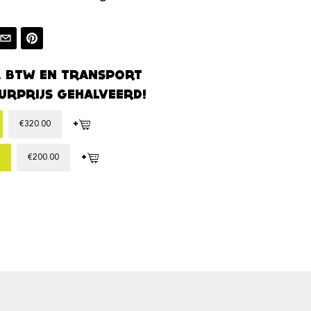
. BTW EN TRANSPORT
URPRIJS GEHALVEERD!
+
€
320.00
+
€
200.00