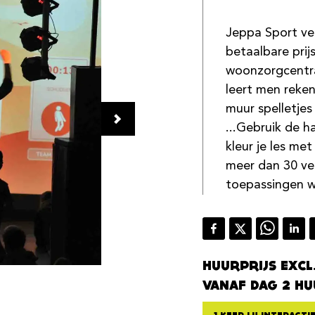
Jeppa Sport ve
betaalbare prij
woonzorgcentra
leert men reken
muur spelletjes
...Gebruik de h
kleur je les me
meer dan 30 ver
toepassingen w
HUURPRIJS EXCL
VANAF DAG 2 HU