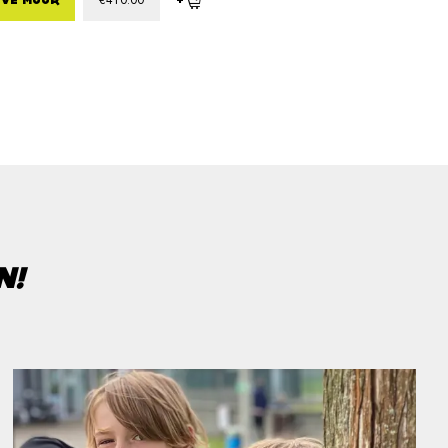
+
EVE MUUR
€
410.00
N!