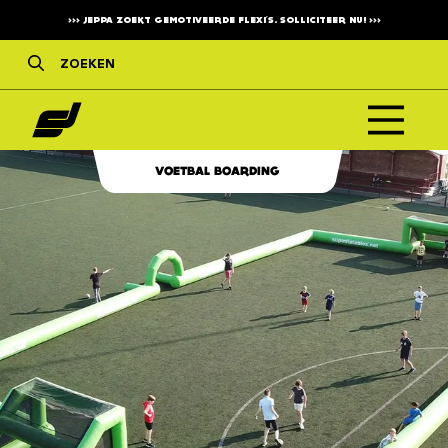
>>>
JEPPA ZOEKT GEMOTIVEERDE FLEXI'S. SOLLICITEER NU!
>>>
VOETBAL BOARDING