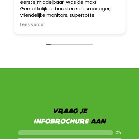
eerste middelbaar. Was de max!
v
Gemakkelijk te bereiken salesmanager,
A
vriendelijke monitors, supertoffe
b
spelletjes! Wij werken sowieso nog eens
D
Lees verder
L
samen met hen.
w
I
S
a
B
u
e
Z
z
e
VRAAG JE
INFOBROCHURE
AAN
0
%