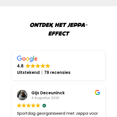
ONTDEK HET JEPPA-
EFFECT
4.8
Uitstekend
79 recensies
Gijs Deceuninck
4 Augustus 2026
Sportdag georganiseerd met Jeppa voor
B