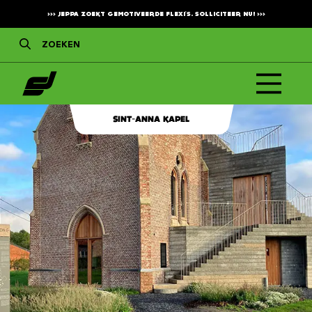
>>>
JEPPA ZOEKT GEMOTIVEERDE FLEXI'S. SOLLICITEER NU!
>>>
SINT-ANNA KAPEL