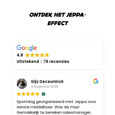
ONTDEK HET JEPPA-
EFFECT
4.8
Uitstekend
79 recensies
Gijs Deceuninck
4 Augustus 2026
Sportdag georganiseerd met Jeppa voor
B
eerste middelbaar. Was de max!
v
Gemakkelijk te bereiken salesmanager,
A