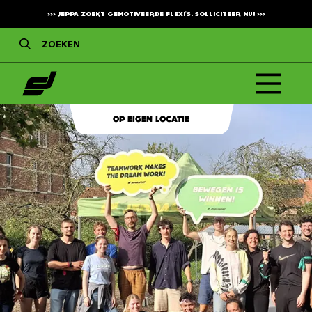
>>>
JEPPA ZOEKT GEMOTIVEERDE FLEXI'S. SOLLICITEER NU!
>>>
OP EIGEN LOCATIE